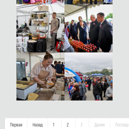
Первая
Назад
1
2
3
Далее
Послед