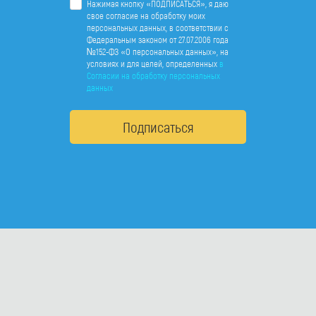
Нажимая кнопку «ПОДПИСАТЬСЯ», я даю
свое согласие на обработку моих
персональных данных, в соответствии с
Федеральным законом от 27.07.2006 года
№152-ФЗ «О персональных данных», на
условиях и для целей, определенных
в
Согласии на обработку персональных
данных
Подписаться