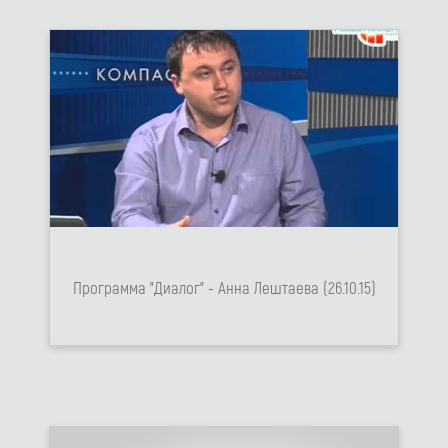
Программа "Диалог" - Анна Лештаева (26.10.15)