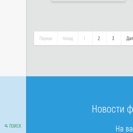
Первая
Назад
1
2
3
Дал
Новости ф
ПОИСК
На ва