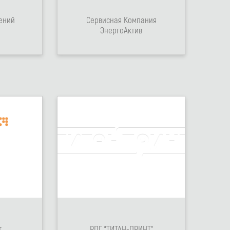
ений
Сервисная Компания
ЭнергоАктив
т
РПГ "ТИТАН-ПРИНТ"