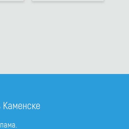
в Каменске
спама.