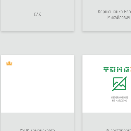
Корнюшенко Евг
САК
Михайлович
УЗПК Каменскавто
Инвестпроек