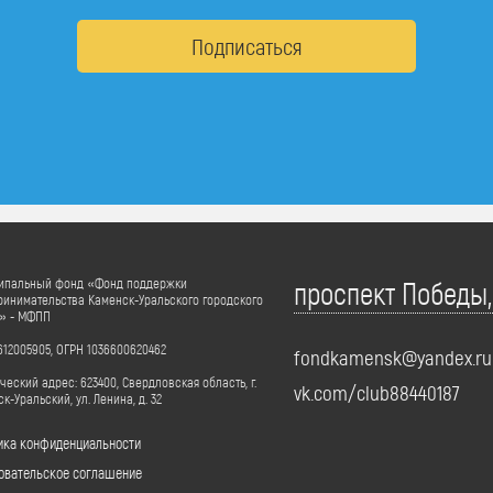
Подписаться
ипальный фонд «Фонд поддержки
проспект Победы,
инимательства Каменск-Уральского городского
а» - МФПП
12005905, ОГРН 1036600620462
fondkamensk@yandex.ru
еский адрес: 623400, Свердловская область, г.
vk.com/club88440187
к-Уральский, ул. Ленина, д. 32
ика конфиденциальности
овательское соглашение