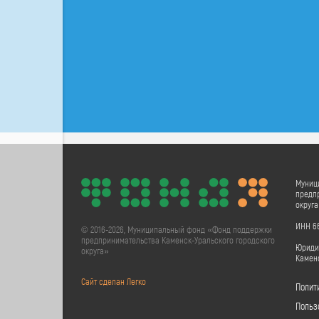
Муниц
предпр
округ
ИНН 66
© 2016-2026, Муниципальный фонд «Фонд поддержки
предпринимательства Каменск-Уральского городского
Юридич
округа»
Каменс
Сайт сделан Легко
Полит
Польз