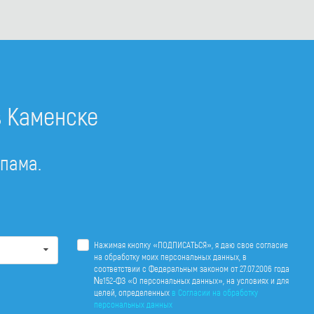
в Каменске
спама.
Нажимая кнопку «ПОДПИСАТЬСЯ», я даю свое согласие
на обработку моих персональных данных, в
соответствии с Федеральным законом от 27.07.2006 года
№152-ФЗ «О персональных данных», на условиях и для
целей, определенных
в Согласии на обработку
персональных данных