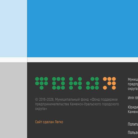
Муниц
предпр
округ
ИНН 66
© 2016-2026, Муниципальный фонд «Фонд поддержки
предпринимательства Каменск-Уральского городского
Юридич
округа»
Каменс
Сайт сделан Легко
Полит
Польз