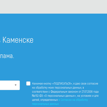
в Каменске
спама.
Нажимая кнопку «ПОДПИСАТЬСЯ», я даю свое согласие
на обработку моих персональных данных, в
соответствии с Федеральным законом от 27.07.2006 года
№152-ФЗ «О персональных данных», на условиях и для
целей, определенных
в Согласии на обработку
персональных данных