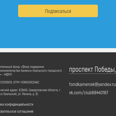
Подписаться
ипальный фонд «Фонд поддержки
проспект Победы,
инимательства Каменск-Уральского городского
а» - МФПП
12005905, ОГРН 1036600620462
fondkamensk@yandex.ru
еский адрес: 623400, Свердловская область, г.
vk.com/club88440187
к-Уральский, ул. Ленина, д. 32
ика конфиденциальности
овательское соглашение