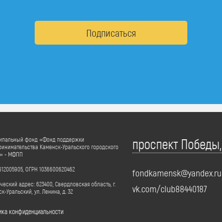
Подписаться
ипальный фонд «Фонд поддержки
проспект Победы,
инимательства Каменск-Уральского городского
а» - МФПП
12005905, ОГРН 1036600620462
fondkamensk@yandex.ru
еский адрес: 623400, Свердловская область, г.
vk.com/club88440187
к-Уральский, ул. Ленина, д. 32
ика конфиденциальности