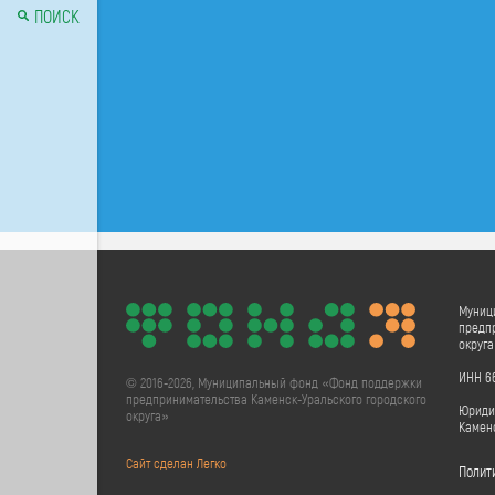
ПОИСК
Муниц
предпр
округ
ИНН 66
© 2016-2026, Муниципальный фонд «Фонд поддержки
предпринимательства Каменск-Уральского городского
Юридич
округа»
Каменс
Сайт сделан Легко
Полит