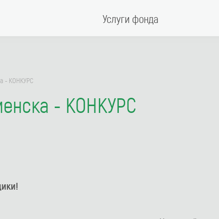
Услуги фонда
а - КОНКУРС
менска - КОНКУРС
ики!